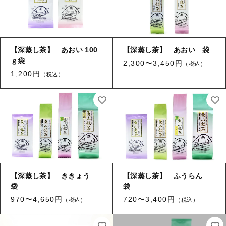
お得なセット
深蒸し茶急須・茶缶・贈答箱・その他
その他
深蒸し茶急須・茶缶・贈答箱・その他
在庫あり
【深蒸し茶】 あおい 100
【深蒸し茶】 あおい 袋
キャンペーン
ｇ袋
2,300〜3,450円
（税込）
並び順
1,200円
（税込）
東山茶業組合について
ショップからのお知らせ
キャンペーン
【深蒸し茶】 ききょう
【深蒸し茶】 ふうらん
ブログ
袋
袋
過去のブログ
970〜4,650円
720〜3,400円
（税込）
（税込）
ご利用ガイド