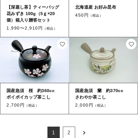
【深蒸し茶】ティーバッグ
北海道産 お好み昆布
花みずき 100g（5ｇ×20
450円
（税込）
個）箱入り贈答セット
1,990〜2,910円
（税込）
国産急須 桜 約360cc
国産急須 蘭 約370cc
ポイポイカップ茶こし
さわやか茶こし
2,700円
2,000円
（税込）
（税込）
1
2