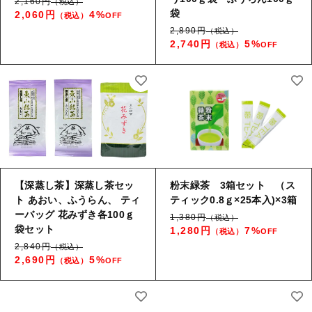
2,160円
（税込）
袋
2,060円
4%
（税込）
OFF
2,890円
（税込）
2,740円
5%
（税込）
OFF
【深蒸し茶】深蒸し茶セッ
粉末緑茶 3箱セット （ス
ト あおい、ふうらん、 ティ
ティック0.8ｇ×25本入)×3箱
ーバッグ 花みずき各100ｇ
1,380円
（税込）
袋セット
1,280円
7%
（税込）
OFF
2,840円
（税込）
2,690円
5%
（税込）
OFF