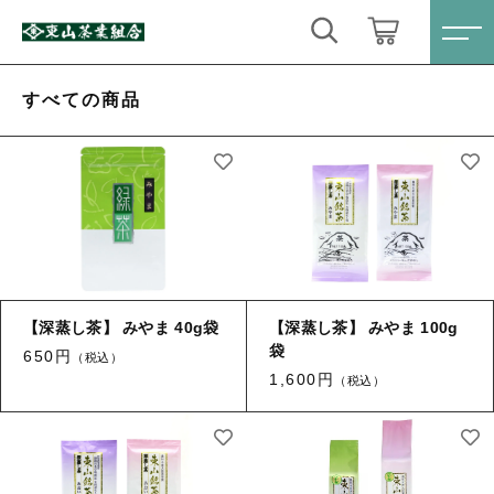
キーワード検索
ログイン / 会員登録
すべての商品
すべて
お気に入り
こだわり検索
定番商品
親カテゴリ
数量限定商品
すべての商品
【深蒸し茶】 みやま 40g袋
【深蒸し茶】 みやま 100g
定番商品
ティーバック・粉末緑茶
子カテゴリ
袋
650円
（税込）
数量限定商品
1,600円
（税込）
心届けるギフトセット
ティーバック・粉末緑茶
価格帯
お得なセット
心届けるギフトセット
～