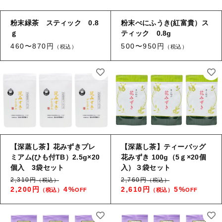
粉末緑茶 スティック 0.8
粉末べにふうき(紅富貴）ス
ｇ
ティック 0.8g
460〜870円
500〜950円
（税込）
（税込）
【深蒸し茶】花みずきプレ
【深蒸し茶】ティーバッグ
ミアム(ひも付TB）2.5g×20
花みずき 100g（5ｇ×20個
個入 3袋セット
入）３袋セット
2,310円
2,760円
（税込）
（税込）
2,200円
4%
2,610円
5%
（税込）
OFF
（税込）
OFF