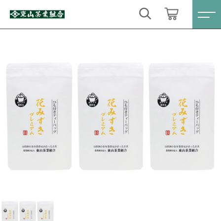
カートに商品を追加しました
キーワード検索
ログイン / 会員登録
【深蒸し茶】花みずきプレミアム(ひも付TB）
すべて
2.5g×20個入 3袋セット
お気に入り
数量
こだわり検索
定番商品
2,200円
（税込）
親カテゴリ
数量限定商品
すべての商品
定番商品
ティーバック・粉末緑茶
ショッピングを続ける
子カテゴリ
数量限定商品
心届けるギフトセット
ティーバック・粉末緑茶
カートを確認する
価格帯
お得なセット
心届けるギフトセット
～