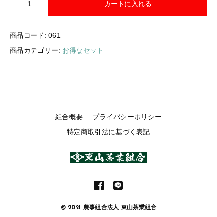
【
カートに入れる
お問い合わせ
深
蒸
ログイン
し
商品コード:
061
茶
商品カテゴリー:
お得なセット
】
花
み
ず
き
プ
レ
組合概要
プライバシーポリシー
ミ
特定商取引法に基づく表記
ア
ム
(
ひ
も
付
T
B
© 2021 農事組合法人 東山茶業組合
）