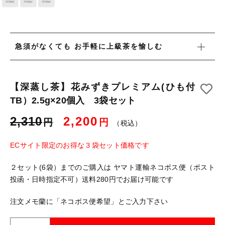
お得なセット
深蒸し茶急須・茶缶・贈答箱・その他
その他
深蒸し茶急須・茶缶・贈答箱・その他
在庫あり
急須がなくても お手軽に上級茶を愉しむ
キャンペーン
並び順
【深蒸し茶】花みずきプレミアム(ひも付
TB）2.5g×20個入 3袋セット
東山茶業組合について
2,310
2,200
円
円
（税込）
ショップからのお知らせ
ECサイト限定のお得な３袋セット価格です
キャンペーン
２セット(6袋）までのご購入は ヤマト運輸ネコポス便（ポスト
ブログ
投函・日時指定不可）送料280円でお届け可能です
過去のブログ
注文メモ蘭に「ネコポス便希望」とご入力下さい
ご利用ガイド