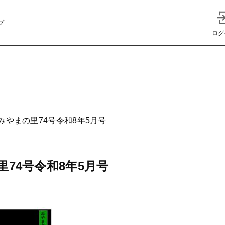
プ
ログ
みやまの里74号令和8年5月号
子カテゴリ
里74号令和8年5月号
その他
在庫あり