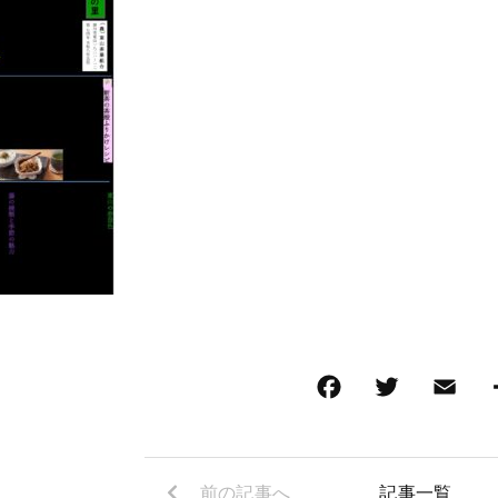
F
T
E
a
wi
m
c
tt
ai
e
er
l
前の記事へ
記事一覧