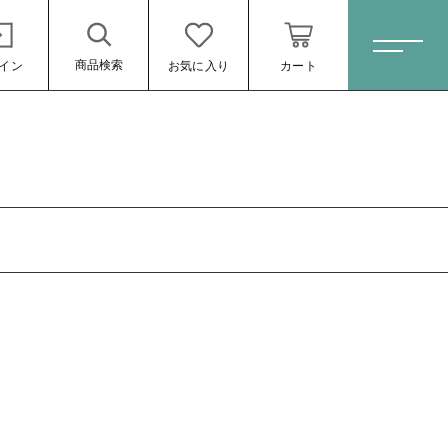
商品検索
イン
お気に入り
カート
ホーム
すべての商品
定番商品
数量限定商品
ティーバック・粉末緑茶
心届けるギフトセット
お得なセット