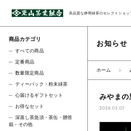
高品質な静岡緑茶のセレクトショッ
商品カテゴリ
お知らせ
すべての商品
定番商品
ホーム
数量限定商品
親カテゴリ
ティーバック・粉末緑茶
心届けるギフトセット
みやまの
お得なセット
2026.05.07
価格帯
深蒸し茶急須・茶缶・贈答
箱・その他
～