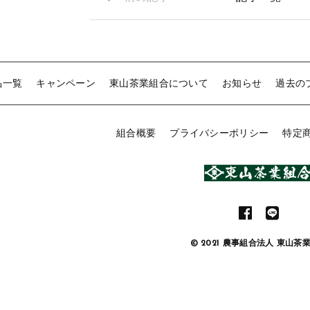
b
o
o
k
品一覧
キャンペーン
東山茶業組合について
お知らせ
過去の
組合概要
プライバシーポリシー
特定
© 2021 農事組合法人 東山茶