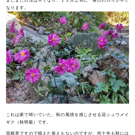
まだまだ日没は早くなり、１２月上旬に一番日の入りが早く
お得なセット
深蒸し茶急須・茶缶・贈答箱・その他
なります。
その他
深蒸し茶急須・茶缶・贈答箱・その他
在庫あり
キャンペーン
並び順
東山茶業組合について
ショップからのお知らせ
キャンペーン
ブログ
これは家で咲いていた、秋の風情を感じさせる花シュウメイ
過去のブログ
ギク（秋明菊）です。
ご利用ガイド
宿根草ですので植えた覚えもないのですが、何十年も秋には