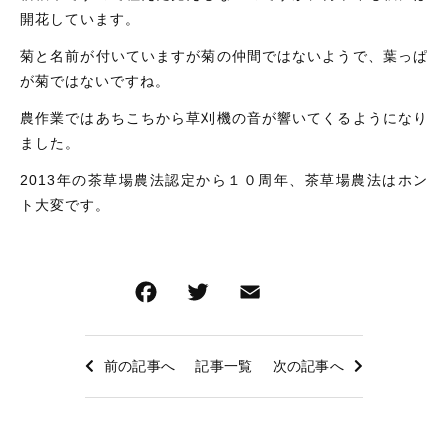
開花しています。
お問い合わせ
菊と名前が付いていますが菊の仲間ではないようで、葉っぱ
ログイン
が菊ではないですね。
農作業ではあちこちから草刈機の音が響いてくるようになり
ました。
2013年の茶草場農法認定から１０周年、茶草場農法はホン
ト大変です。
F
T
E
共
a
wi
m
有
c
tt
ai
前の記事へ
記事一覧
次の記事へ
e
er
l
b