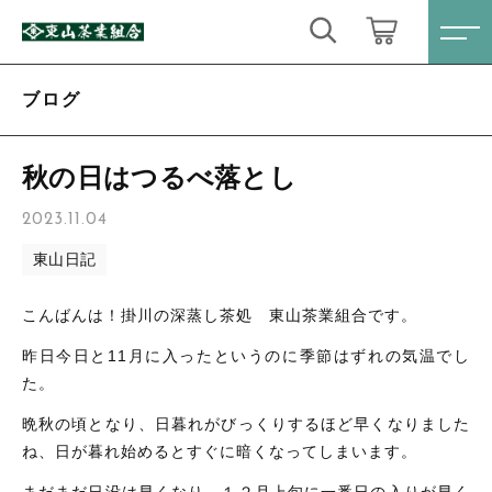
キーワード検索
ログイン / 会員登録
ブログ
すべて
お気に入り
秋の日はつるべ落とし
こだわり検索
定番商品
2023.11.04
親カテゴリ
東山日記
数量限定商品
すべての商品
こんばんは！掛川の深蒸し茶処 東山茶業組合です。
定番商品
ティーバック・粉末緑茶
子カテゴリ
昨日今日と11月に入ったというのに季節はずれの気温でし
数量限定商品
た。
心届けるギフトセット
ティーバック・粉末緑茶
晩秋の頃となり、日暮れがびっくりするほど早くなりました
価格帯
ね、日が暮れ始めるとすぐに暗くなってしまいます。
お得なセット
心届けるギフトセット
～