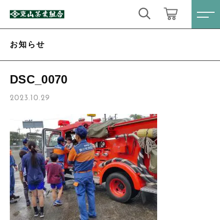
キーワード検索
ログイン / 会員登録
お知らせ
すべて
お気に入り
DSC_0070
こだわり検索
定番商品
2023.10.29
親カテゴリ
数量限定商品
すべての商品
定番商品
ティーバック・粉末緑茶
子カテゴリ
数量限定商品
心届けるギフトセット
ティーバック・粉末緑茶
価格帯
お得なセット
心届けるギフトセット
～