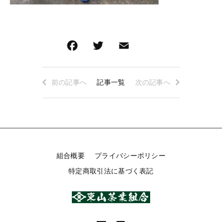
お得なセット
深蒸し茶急須・茶缶・贈答箱・その他
その他
深蒸し茶急須・茶缶・贈答箱・その他
在庫あり
F
T
E
共
キャンペーン
a
wi
m
有
並び順
c
tt
ai
前の記事へ
記事一覧
次の記事へ
e
er
l
b
東山茶業組合について
o
ショップからのお知らせ
o
k
キャンペーン
組合概要
プライバシーポリシー
特定商取引法に基づく表記
ブログ
過去のブログ
ご利用ガイド