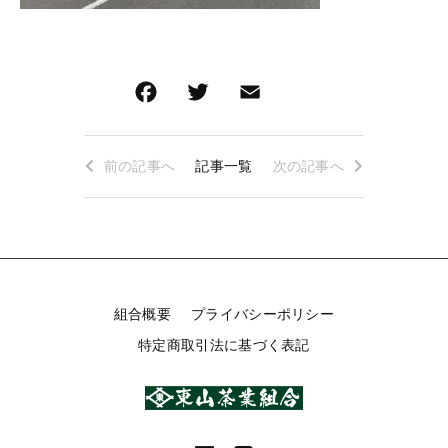
お得なセット
深蒸し茶急須・茶缶・贈答箱・その他
その他
深蒸し茶急須・茶缶・贈答箱・その他
在庫あり
F
T
E
共
キャンペーン
a
wi
m
有
並び順
c
tt
ai
前の記事へ
記事一覧
次の記事へ
e
er
l
b
東山茶業組合について
o
ショップからのお知らせ
o
k
キャンペーン
組合概要
プライバシーポリシー
特定商取引法に基づく表記
ブログ
過去のブログ
ご利用ガイド