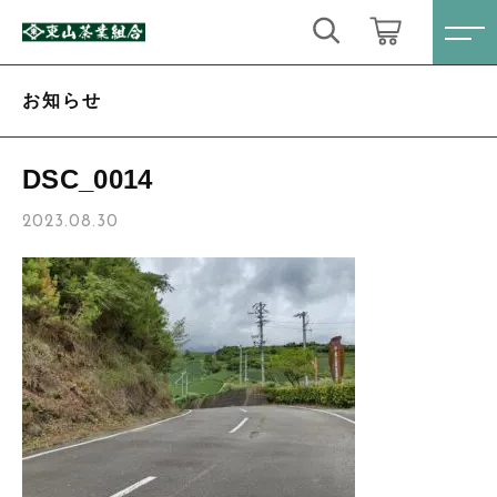
キーワード検索
ログイン / 会員登録
お知らせ
すべて
お気に入り
DSC_0014
こだわり検索
定番商品
2023.08.30
親カテゴリ
数量限定商品
すべての商品
定番商品
ティーバック・粉末緑茶
子カテゴリ
数量限定商品
心届けるギフトセット
ティーバック・粉末緑茶
価格帯
お得なセット
心届けるギフトセット
～