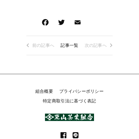
お得なセット
深蒸し茶急須・茶缶・贈答箱・その他
その他
深蒸し茶急須・茶缶・贈答箱・その他
F
T
E
共
在庫あり
a
wi
m
有
キャンペーン
c
tt
ai
並び順
前の記事へ
記事一覧
次の記事へ
e
er
l
b
o
東山茶業組合について
o
ショップからのお知らせ
k
組合概要
プライバシーポリシー
キャンペーン
特定商取引法に基づく表記
ブログ
過去のブログ
ご利用ガイド