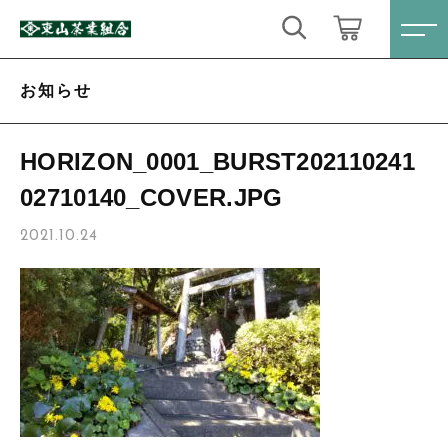
キーワード検索
ログイン / 会員登録
お知らせ
すべて
お気に入り
HORIZON_0001_BURST202110241
こだわり検索
02710140_COVER.JPG
定番商品
親カテゴリ
2021.10.24
数量限定商品
すべての商品
定番商品
ティーバック・粉末緑茶
子カテゴリ
数量限定商品
心届けるギフトセット
ティーバック・粉末緑茶
価格帯
お得なセット
心届けるギフトセット
～