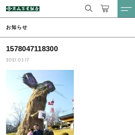
キーワード検索
ログイン / 会員登録
お知らせ
すべて
お気に入り
1578047118300
こだわり検索
定番商品
2021.03.17
親カテゴリ
数量限定商品
すべての商品
定番商品
ティーバック・粉末緑茶
子カテゴリ
数量限定商品
心届けるギフトセット
ティーバック・粉末緑茶
価格帯
お得なセット
心届けるギフトセット
～