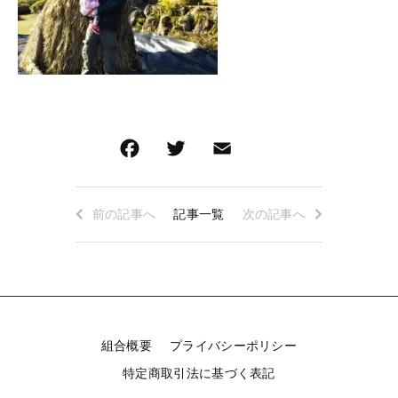
お得なセット
深蒸し茶急須・茶缶・贈答箱・その他
その他
深蒸し茶急須・茶缶・贈答箱・その他
在庫あり
キャンペーン
並び順
F
T
E
共
a
wi
m
有
c
tt
ai
東山茶業組合について
前の記事へ
記事一覧
次の記事へ
e
er
l
ショップからのお知らせ
b
キャンペーン
o
ブログ
o
k
過去のブログ
組合概要
プライバシーポリシー
特定商取引法に基づく表記
ご利用ガイド