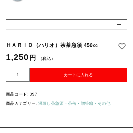
お得なセット
深蒸し茶急須・茶缶・贈答箱・その他
その他
深蒸し茶急須・茶缶・贈答箱・その他
在庫あり
キャンペーン
並び順
ＨＡＲＩＯ（ハリオ）茶茶急須 450㏄
1,250
円
（税込）
東山茶業組合について
Ｈ
カートに入れる
ショップからのお知らせ
Ａ
Ｒ
キャンペーン
Ｉ
商品コード:
097
Ｏ
商品カテゴリー:
深蒸し茶急須・茶缶・贈答箱・その他
ブログ
（
ハ
過去のブログ
リ
オ
ご利用ガイド
）