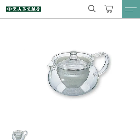
カートに商品を追加しました
キーワード検索
ログイン / 会員登録
ＨＡＲＩＯ（ハリオ）茶茶急須 450㏄
すべて
お気に入り
数量
こだわり検索
定番商品
1,250円
（税込）
親カテゴリ
数量限定商品
すべての商品
定番商品
ティーバック・粉末緑茶
ショッピングを続ける
子カテゴリ
数量限定商品
心届けるギフトセット
ティーバック・粉末緑茶
カートを確認する
価格帯
お得なセット
心届けるギフトセット
～